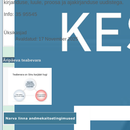
kirjanduse, luule, proosa ja ajakirjanduse uudistega.
Info
: 35 95545
Twitter
Üksikasjad
Avaldatud: 17 November 2025
Äripäeva teabevara