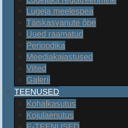
Lugeja meelespea
Täiskasvanute õpe
Uued raamatud
Perioodika
Meediakajastused
Viited
Galerii
TEENUSED
Kohalkasutus
Kojulaenutus
E-TEENUSED