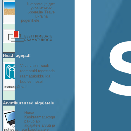
Інформація для
українських
біженців/ Teave
Ukraina
põgenikele
Head lugejad!
Viivisvabalt saab
raamatuid tagastada
raamatukokku iga
kuu esimesel
esmaspäeval!
Arvutikursused algajatele
Narva
Keskraamatukogu
pakub abi
algajatele arvuti ja
nutiseadmete kasutajatele.