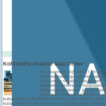
Kohtumine ovaalse laua ümber
24. novembril 2025 kell 17.00 toi
Keskraamatukogu lugemissaalis tra
"Kohtumine ovaalse laua ümber", 
ülevaate uutest Narva Keskraama
tellitavatest kirjandus- ja kunstiajak
"Mahukad" kirjandusajakirjad on o
kultuuriliseks infoallikaks enam kui sada aastat. Luge
kutsub kõiki huvilisi tutvuma kunstiajakirjades avalda