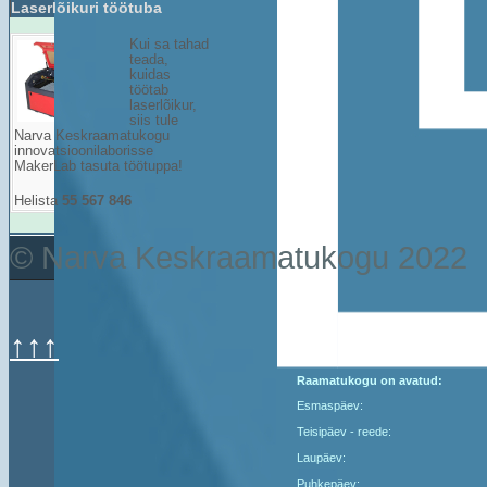
Laserlõikuri töötuba
Kui sa tahad
teada,
kuidas
töötab
laserlõikur,
siis tule
Narva Keskraamatukogu
innovatsioonilaborisse
MakerLab tasuta töötuppa!
Helista
55 567 846
© Narva Keskraamatukogu 2022
↑↑↑
Raamatukogu on avatud:
Esmaspäev:
Teisipäev - reede:
Laupäev:
Puhkepäev: