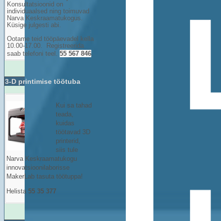
Konsultatsioonid on
individuaalsed ning toimuvad
Narva Keskraamatukogus.
Küsige julgesti abi.
Ootame teid tööpäevadel kella
10.00-17.00. Registreerida
saab telefoni teel.
55 567 846
.
3-D printimise töötuba
Kui sa tahad
teada,
kuidas
töötavad 3D
printerid,
siis tule
Narva Keskraamatukogu
innovatsioonilaborisse
MakerLab tasuta töötuppa!
Helista
55 35 377