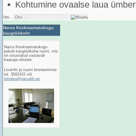
Kohtumine ovaalse laua ümber
Otsi ...
Narva Keskraamatukogu
kaugtöökoht
Narva Keskraamatukogu
pakub kaugtöökoha ruumi, mis
on sisustatud vastavalt
kaasaja nõutele.
Lisainfo ja ruumi broneerimine:
tel. 3592415 või
tehnika@narvalib.ee