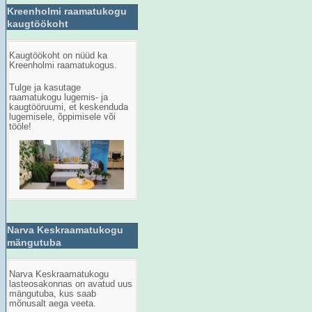
Kreenholmi raamatukogu
kaugtöökoht
Kaugt
öö
koht
on
n
üüd ka
Kreenholmi raamatukogus.
Tulge ja kasutage
raamatukogu lugemis- ja
kaugtööruumi, et keskenduda
lugemisele, õppimisele või
tööle!
Narva Keskraamatukogu
mängutuba
Narva Keskraamatukogu
lasteosakonnas on avatud uus
mängutuba, kus saab
mõnusalt aega veeta.