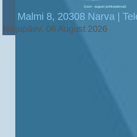
Juuni - august puhkepäevad:
Malmi 8, 20308 Narva | Te
Neljapäev, 06 August 2026