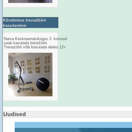
Kõndimise trenažööri
kasutamine
Narva Keskraamatukogus 3. korrusel
saab kasutada trenažööri.
Trenazööri võib kasutada alates 12+
Uudised