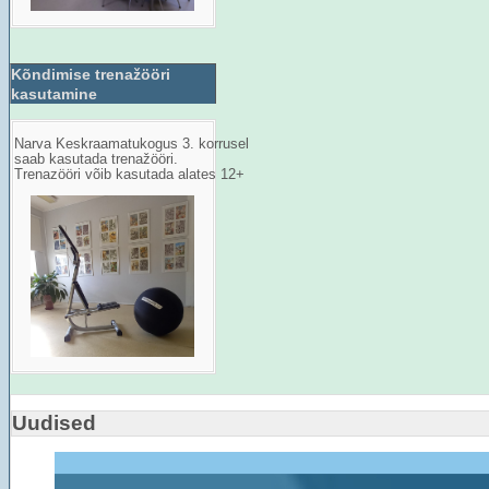
Kõndimise trenažööri
kasutamine
Narva Keskraamatukogus 3. korrusel
saab kasutada trenažööri.
Trenazööri võib kasutada alates 12+
Uudised