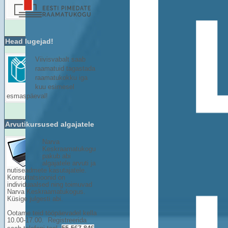
Head lugejad!
Viivisvabalt saab
raamatuid tagastada
raamatukokku iga
kuu esimesel
esmaspäeval!
Arvutikursused algajatele
Narva
Keskraamatukogu
pakub abi
algajatele arvuti ja
nutiseadmete kasutajatele.
Konsultatsioonid on
individuaalsed ning toimuvad
Narva Keskraamatukogus.
Küsige julgesti abi.
Ootame teid tööpäevadel kella
10.00-17.00. Registreerida