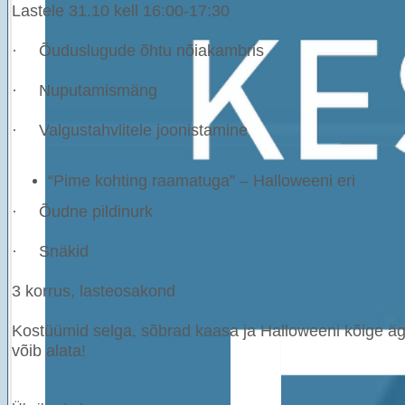
Lastele 31.10 kell 16:00-17:30
·
Õuduslugude õhtu nõiakambris
·
Nuputamismäng
·
Valgustahvlitele joonistamine
“Pime kohting raamatuga” – Halloweeni eri
·
Õudne pildinurk
·
Snäkid
3 korrus, lasteosakond
Kostüümid selga, sõbrad kaasa ja Halloweeni kõige ä
võib alata!
Twitter