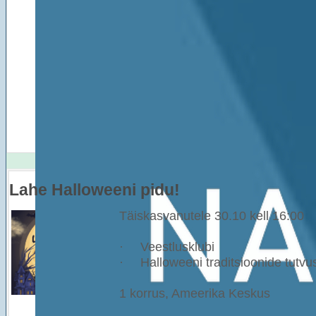
Lahe Halloweeni pidu!
Täiskasvanutele 30.10 kell 16:00
·
Veestlusklubi
·
Halloweeni traditsioonide tutv
1 korrus, Ameerika Keskus