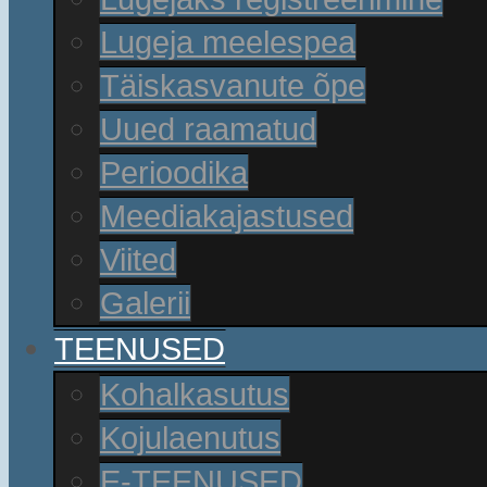
Lugeja meelespea
Täiskasvanute õpe
Uued raamatud
Perioodika
Meediakajastused
Viited
Galerii
TEENUSED
Kohalkasutus
Kojulaenutus
E-TEENUSED