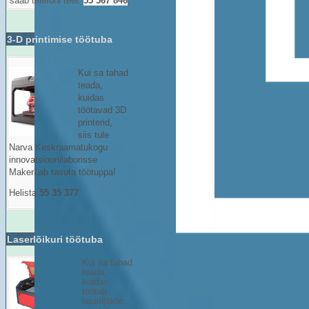
saab telefoni teel.
55 567 846
.
3-D printimise töötuba
Kui sa tahad
teada,
kuidas
töötavad 3D
printerid,
siis tule
Narva Keskraamatukogu
innovatsioonilaborisse
MakerLab tasuta töötuppa!
Helista
55 35 377
Laserlõikuri töötuba
Kui sa tahad
teada,
kuidas
töötab
laserlõikur,