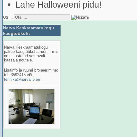
Lahe Halloweeni pidu!
Otsi ...
Narva Keskraamatukogu
kaugtöökoht
Narva Keskraamatukogu
pakub kaugtöökoha ruumi, mis
on sisustatud vastavalt
kaasaja nõutele.
Lisainfo ja ruumi broneerimine:
tel. 3592415 või
tehnika@narvalib.ee