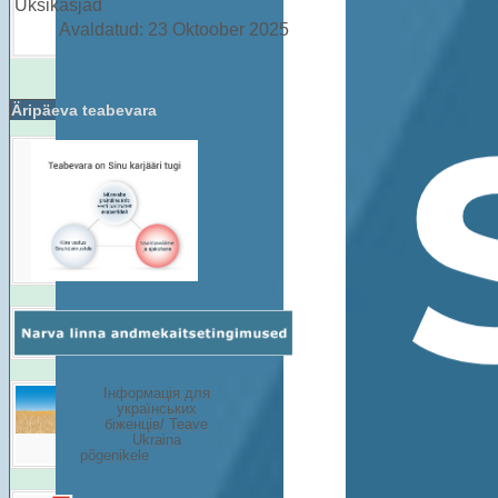
Üksikasjad
Avaldatud: 23 Oktoober 2025
Äripäeva teabevara
Інформація для
українських
біженців/ Teave
Ukraina
põgenikele