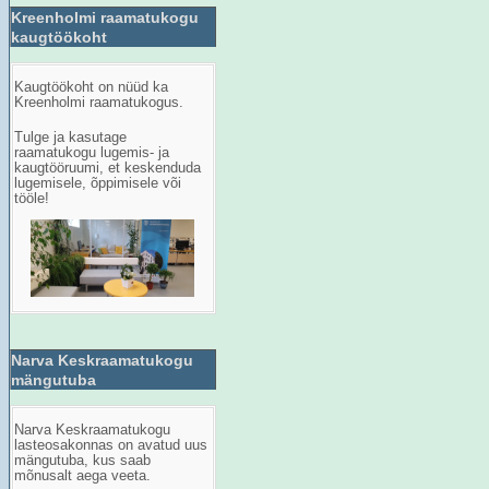
Kreenholmi raamatukogu
kaugtöökoht
Kaugt
öö
koht
on
n
üüd ka
Kreenholmi raamatukogus.
Tulge ja kasutage
raamatukogu lugemis- ja
kaugtööruumi, et keskenduda
lugemisele, õppimisele või
tööle!
Narva Keskraamatukogu
mängutuba
Narva Keskraamatukogu
lasteosakonnas on avatud uus
mängutuba, kus saab
mõnusalt aega veeta.