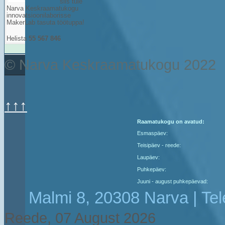
siis tule
Narva Keskraamatukogu
innovatsioonilaborisse
MakerLab tasuta töötuppa!
Helista
55 567 846
© Narva Keskraamatukogu 2022
↑↑↑
Raamatukogu on avatud:
Esmaspäev:
Teisipäev - reede:
Laupäev:
Puhkepäev:
Juuni - august puhkepäevad:
Malmi 8, 20308 Narva | Te
Reede, 07 August 2026