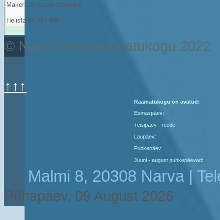
MakerLab tasuta töötuppa!
Helista
55 567 846
© Narva Keskraamatukogu 2022
↑↑↑
Raamatukogu on avatud:
Esmaspäev:
Teisipäev - reede:
Laupäev:
Puhkepäev:
Juuni - august puhkepäevad:
Malmi 8, 20308 Narva | Te
Pühapäev, 09 August 2026