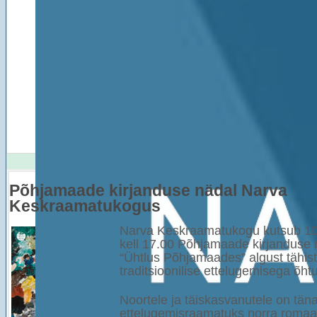
Põhjamaade kirjanduse nädal Narva
Keskraamatukogus
Narva Keskraamatukogu kutsub 10
kell 17.00 Põhjamaade kirjanduse 
“Ühtlus Põhjamaades” algust tähi
traditsioonilise ettelugemisega õh
Noortele ja täiskasvanutele on tä
ettelugemisraamatuks norra romaan