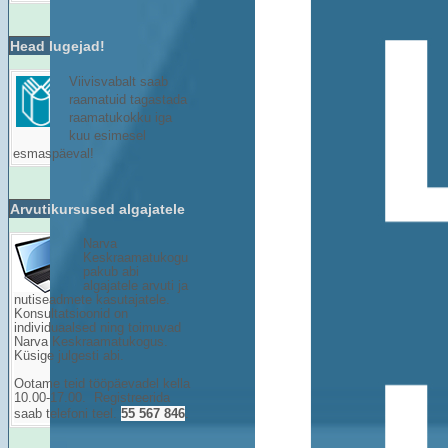
Head lugejad!
Viivisvabalt saab
raamatuid tagastada
raamatukokku iga
kuu esimesel
esmaspäeval!
Arvutikursused algajatele
Narva
Keskraamatukogu
pakub abi
algajatele arvuti ja
nutiseadmete kasutajatele.
Konsultatsioonid on
individuaalsed ning toimuvad
Narva Keskraamatukogus.
Küsige julgesti abi.
Ootame teid tööpäevadel kella
10.00-17.00. Registreerida
saab telefoni teel.
55 567 846
.