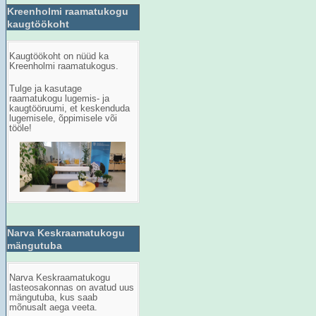
Kreenholmi raamatukogu
kaugtöökoht
Kaugt
öö
koht
on
n
üüd ka
Kreenholmi raamatukogus.
Tulge ja kasutage
raamatukogu lugemis- ja
kaugtööruumi, et keskenduda
lugemisele, õppimisele või
tööle!
Narva Keskraamatukogu
mängutuba
Narva Keskraamatukogu
lasteosakonnas on avatud uus
mängutuba, kus saab
mõnusalt aega veeta.