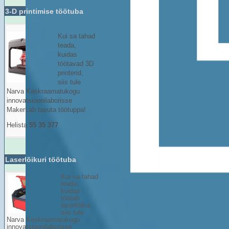
3-D printimise töötuba
Kui sa tahad
teada,
kuidas
töötavad 3D
printerid,
siis tule
Narva Keskraamatukogu
innovatsioonilaborisse
MakerLab tasuta töötuppa!
Helista
55 35 377
Laserlõikuri töötuba
Kui sa tahad
teada,
kuidas
töötab
laserlõikur,
siis tule
Narva Keskraamatukogu
innovatsioonilaborisse