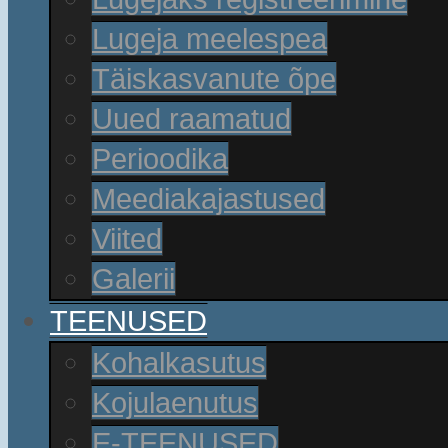
Lugeja meelespea
Täiskasvanute õpe
Uued raamatud
Perioodika
Meediakajastused
Viited
Galerii
TEENUSED
Kohalkasutus
Kojulaenutus
E-TEENUSED