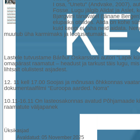
I osa, "Unetu" (Andvake, 2007), au
Fosse. Lugu jälgib Alidat ja Aslet,
Bjørgvini tänavatel (tänane Bergen)
elupaika otsides. Alida on kohe sü
kuid keegi ei taha neid aidata. Ne
muutub üha karmimaks ja lootusetumaks.
Lastele tutvustame Bárður Oskarssoni autori “Lapik küü
omapärast raamatut – headust ja tarkust täis lugu, mis
lihtsalt olulistest asjadest.
12.
11
kell 17.00 Soojas ja mõnusas õhkkonnas vaat
dokumentaalfilmi “Euroopa aarded. Norra”
10.11-16.11 On lasteosakonnas avatud Põhjamaade ki
raamatute väljapanek
Twitter
Üksikasjad
Avaldatud: 05 November 2025