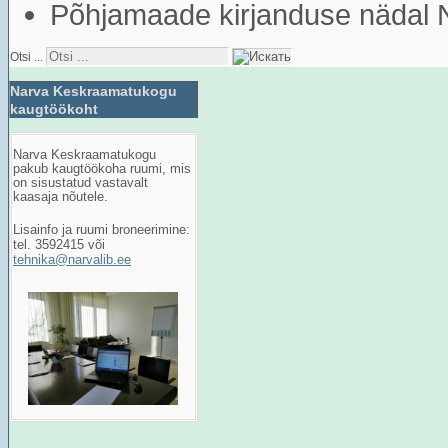
Põhjamaade kirjanduse nädal
Otsi ...
Narva Keskraamatukogu
kaugtöökoht
Narva Keskraamatukogu
pakub kaugtöökoha ruumi, mis
on sisustatud vastavalt
kaasaja nõutele.
Lisainfo ja ruumi broneerimine:
tel. 3592415 või
tehnika@narvalib.ee