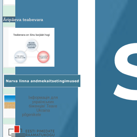
Äripäeva teabevara
Інформація для
українських
біженців/ Teave
Ukraina
põgenikele