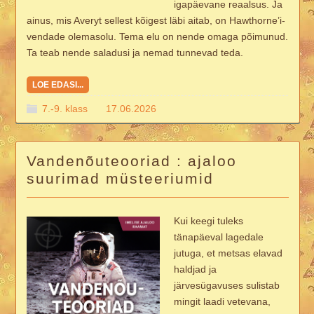
igapäevane reaalsus. Ja
ainus, mis Averyt sellest kõigest läbi aitab, on Hawthorne’i-
vendade olemasolu. Tema elu on nende omaga põimunud.
Ta teab nende saladusi ja nemad tunnevad teda.
LOE EDASI...
7.-9. klass
17.06.2026
Vandenõuteooriad : ajaloo
suurimad müsteeriumid
Kui keegi tuleks
tänapäeval lagedale
jutuga, et metsas elavad
haldjad ja
järvesügavuses sulistab
mingit laadi vetevana,