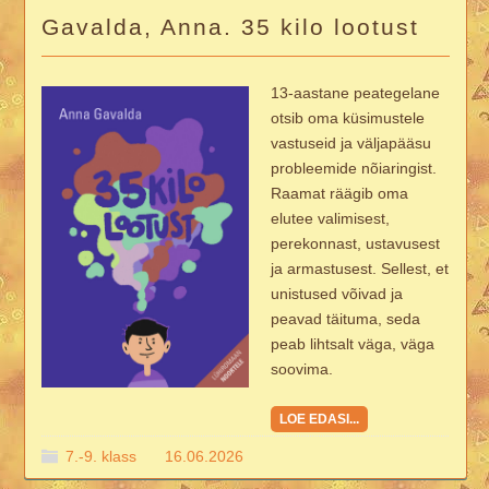
Gavalda, Anna. 35 kilo lootust
13-aastane peategelane
otsib oma küsimustele
vastuseid ja väljapääsu
probleemide nõiaringist.
Raamat räägib oma
elutee valimisest,
perekonnast, ustavusest
ja armastusest. Sellest, et
unistused võivad ja
peavad täituma, seda
peab lihtsalt väga, väga
soovima.
LOE EDASI...
7.-9. klass
16.06.2026