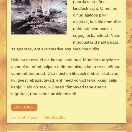
naerdaks ta päris
kindlasti välja. Ometi on
olnud ajaloos pikki
ajajärke, kus üleloomulike
nähtuste olemasolus
sugugi ei kaheldud. Need
moodustasid nähtamatu,
salapärase, ent eksisteeriva osa maailmapildist.
Usk varjatusse ei ole kuhugi kadunud. Müütiliste tegelaste
asemel on nüüd paljude mõttemaailmas koha sisse võtnud
vandenõuteooriad. Osa neist on lihtsasti ümber lükatavad
kui täiesti ebausutavad, ent need võivad teha ikkagi palju
kahju. Halb on see, kui need tõmbavad tähelepanu
tegelikelt, reaalsetelt probleemidelt.
LOE EDASI...
7.-9. klass
16.06.2026