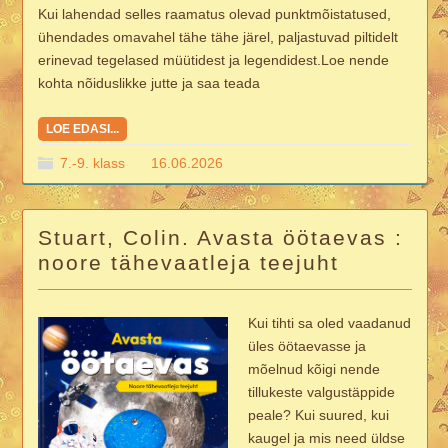
Kui lahendad selles raamatus olevad punktmõistatused,
ühendades omavahel tähe tähe järel, paljastuvad piltidelt
erinevad tegelased müütidest ja legendidest.Loe nende
kohta nõiduslikke jutte ja saa teada
LOE EDASI...
7.-9. klass
16.06.2026
Stuart, Colin. Avasta öötaevas :
noore tähevaatleja teejuht
Kui tihti sa oled vaadanud
üles öötaevasse ja
mõelnud kõigi nende
tillukeste valgustäppide
peale? Kui suured, kui
kaugel ja mis need üldse