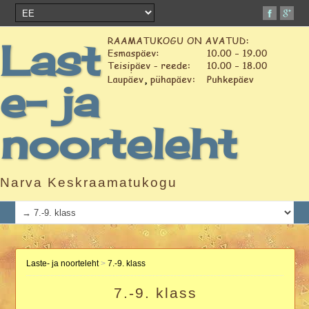
Last
e- ja
noorteleht
Narva Keskraamatukogu
Laste- ja noorteleht
>
7.-9. klass
7.-9. klass