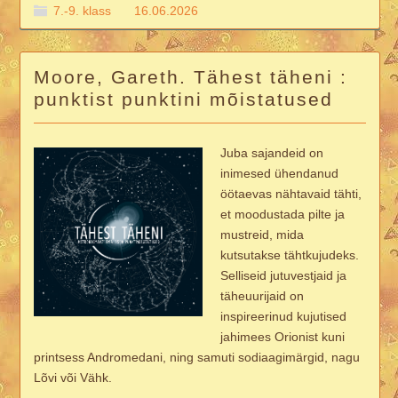
7.-9. klass
16.06.2026
Moore, Gareth. Tähest täheni :
punktist punktini mõistatused
Juba sajandeid on
inimesed ühendanud
öötaevas nähtavaid tähti,
et moodustada pilte ja
mustreid, mida
kutsutakse tähtkujudeks.
Selliseid jutuvestjaid ja
täheuurijaid on
inspireerinud kujutised
jahimees Orionist kuni
printsess Andromedani, ning samuti sodiaagimärgid, nagu
Lõvi või Vähk.