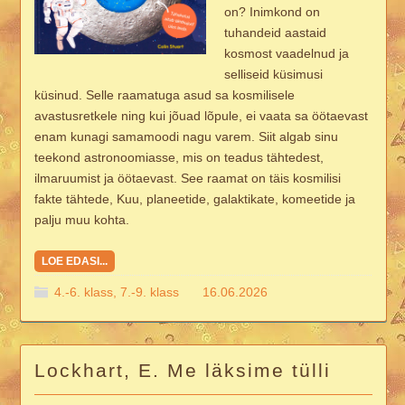
on? Inimkond on
tuhandeid aastaid
kosmost vaadelnud ja
selliseid küsimusi
küsinud. Selle raamatuga asud sa kosmilisele
avastusretkele ning kui jõuad lõpule, ei vaata sa öötaevast
enam kunagi samamoodi nagu varem. Siit algab sinu
teekond astronoomiasse, mis on teadus tähtedest,
ilmaruumist ja öötaevast. See raamat on täis kosmilisi
fakte tähtede, Kuu, planeetide, galaktikate, komeetide ja
palju muu kohta.
LOE EDASI...
4.-6. klass
,
7.-9. klass
16.06.2026
Lockhart, E. Me läksime tülli