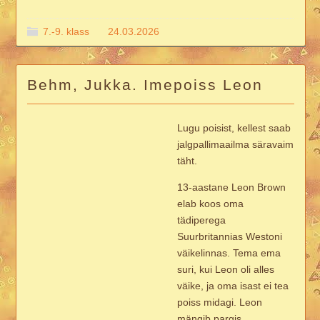
7.-9. klass
24.03.2026
Behm, Jukka. Imepoiss Leon
Lugu poisist, kellest saab
jalgpallimaailma säravaim
täht.
13-aastane Leon Brown
elab koos oma
tädiperega
Suurbritannias Westoni
väikelinnas. Tema ema
suri, kui Leon oli alles
väike, ja oma isast ei tea
poiss midagi. Leon
mängib pargis