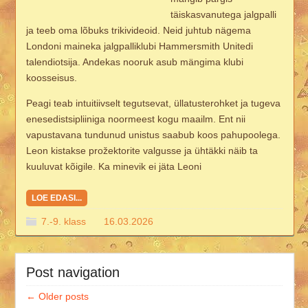
täiskasvanutega jalgpalli
ja teeb oma lõbuks trikivideoid. Neid juhtub nägema
Londoni maineka jalgpalliklubi Hammersmith Unitedi
talendiotsija. Andekas nooruk asub mängima klubi
koosseisus.
Peagi teab intuitiivselt tegutsevat, üllatusterohket ja tugeva
enesedistsipliiniga noormeest kogu maailm. Ent nii
vapustavana tundunud unistus saabub koos pahupoolega.
Leon kistakse prožektorite valgusse ja ühtäkki näib ta
kuuluvat kõigile. Ka minevik ei jäta Leoni
LOE EDASI...
7.-9. klass
16.03.2026
Post navigation
←
Older posts