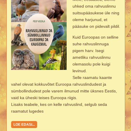
uhked oma rahvuslinnu
suitsupääsukese üle ning
oleme harjunud, et
pääsuke on pidevalt pildil.
Kuid Euroopas on selline
suhe rahvuslinnuga
pigem harv. Isegi
ametliku rahvuslinnu
olemasolu pole kuigi
levinud.
Selle raamatu kaante
vahel olevat kokkuvõtet Euroopa rahvuslindudest ja
sümbollindudest pole varem ilmunud mitte üksnes Eestis,
vaid ka üheski teises Euroopa riigis.
Lisaks teabele, kes on kelle rahvuslind, selgub seda
raamatut lugedes
LOE EDASI...