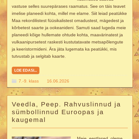
vastuse selles suurepärases raamatus. See on täis teavet
imelise planeedi kohta, millel me elame. Siit leiad peatükke
Maa rekordilistest füüsikalistest omadustest, mägedest ja
kõrbetest saarte ja ookeanideni. Samuti saad lugeda meie
planeedi kõige hullemate ohtude kohta, maavärinatest ja
vulkaanipursetest raskesti kustutatavate metsapõlengute
ja keeristormideni. Ära jäta lugemata ka peatükki, mis
tutvustab ja selgitab kaarte.
LOE EDASI...
7.-9. klass
16.06.2026
Veedla, Peep. Rahvuslinnud ja
sümbollinnud Euroopas ja
kaugemal
Meie, eestlased, oleme