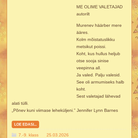
ME OLIME VALETAJAD
autorilt
Murenev häärber mere
ääres.
Kolm mõistatuslikku
metsikut poissi.
Koht, kus hullus heljub
otse sooja sinise
veepinna all.
Ja valed. Palju valesid.
See oli armumiseks halb
koht.
Sest valetajad lähevad
alati tülli.
„Põnev kuni viimase leheküljeni.” Jennifer Lynn Barnes
LOE EDASI...
7.-9. klass
25.03.2026