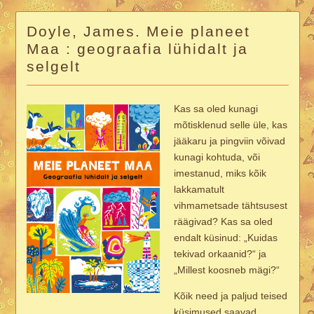
Doyle, James. Meie planeet
Maa : geograafia lühidalt ja
selgelt
Kas sa oled kunagi
mõtisklenud selle üle, kas
jääkaru ja pingviin võivad
kunagi kohtuda, või
imestanud, miks kõik
lakkamatult
vihmametsade tähtsusest
räägivad? Kas sa oled
endalt küsinud: „Kuidas
tekivad orkaanid?“ ja
„Millest koosneb mägi?“
Kõik need ja paljud teised
küsimused saavad