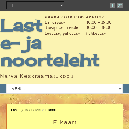
Last
e- ja
noorteleht
Narva Keskraamatukogu
Laste- ja noorteleht
>
E-kaart
E-kaart