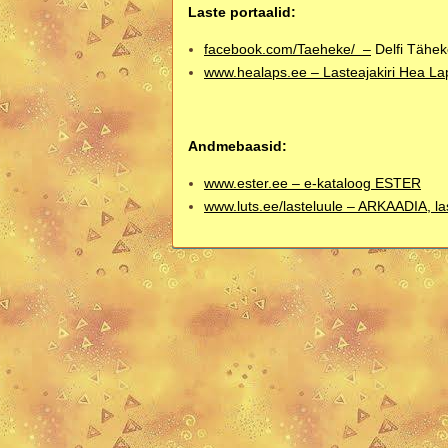
Laste portaalid
:
facebook.com/Taeheke/ –
Delfi Tähe
www.healaps.ee – Lasteajakiri Hea La
Andmebaasid
:
www.ester.ee –
e-kataloog ESTER
www.luts.ee/lasteluule – ARKAADIA,
l