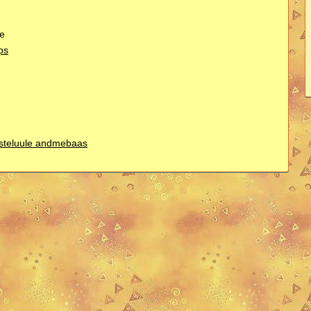
ke
ps
asteluule andmebaas