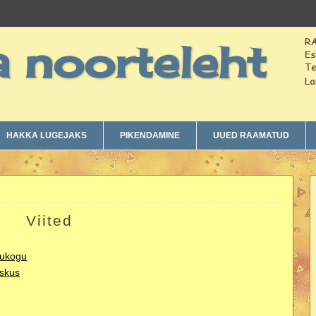
a noorteleht
HAKKA LUGEJAKS
PIKENDAMINE
UUED RAAMATUD
Viited
ukogu
eskus