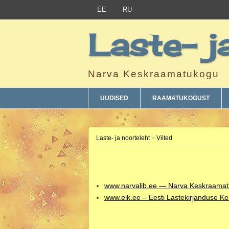
EE
RU
Laste- j
Narva Keskraamatukogu
UUDISED
RAAMATUKOGUST
Laste- ja noorteleht
>
Viited
www.narvalib.ee — Narva
Keskraamat
www.elk.ee –
Eesti Lastekirjanduse K