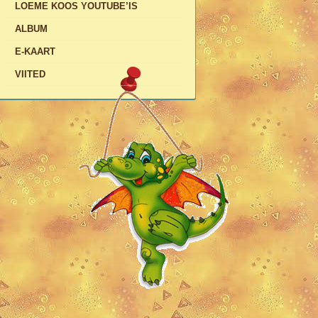
LOEME KOOS YOUTUBE’IS
ALBUM
E-KAART
VIITED