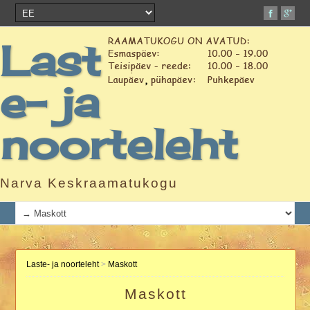
Last
e- ja
noorteleht
Narva Keskraamatukogu
Laste- ja noorteleht
>
Maskott
Maskott