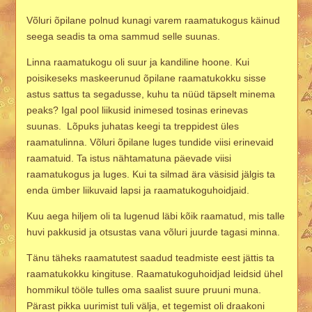
Võluri õpilane polnud kunagi varem raamatukogus käinud
seega seadis ta oma sammud selle suunas.
Linna raamatukogu oli suur ja kandiline hoone. Kui
poisikeseks maskeerunud õpilane raamatukokku sisse
astus sattus ta segadusse, kuhu ta nüüd täpselt minema
peaks? Igal pool liikusid inimesed tosinas erinevas
suunas. Lõpuks juhatas keegi ta treppidest üles
raamatulinna. Võluri õpilane luges tundide viisi erinevaid
raamatuid. Ta istus nähtamatuna päevade viisi
raamatukogus ja luges. Kui ta silmad ära väsisid jälgis ta
enda ümber liikuvaid lapsi ja raamatukoguhoidjaid.
Kuu aega hiljem oli ta lugenud läbi kõik raamatud, mis talle
huvi pakkusid ja otsustas vana võluri juurde tagasi minna.
Tänu täheks raamatutest saadud teadmiste eest jättis ta
raamatukokku kingituse. Raamatukoguhoidjad leidsid ühel
hommikul tööle tulles oma saalist suure pruuni muna.
Pärast pikka uurimist tuli välja, et tegemist oli draakoni