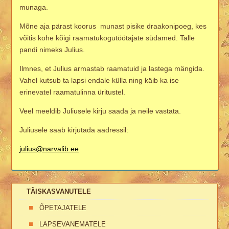
munaga.
Mõne aja pärast koorus munast pisike draakonipoeg, kes
võitis kohe kõigi raamatukogutöötajate südamed. Talle
pandi nimeks Julius.
Ilmnes, et Julius armastab raamatuid ja lastega mängida.
Vahel kutsub ta lapsi endale külla ning käib ka ise
erinevatel raamatulinna üritustel.
Veel meeldib Juliusele kirju saada ja neile vastata.
Juliusele saab kirjutada aadressil:
julius@narvalib.ee
TÄISKASVANUTELE
ÕPETAJATELE
LAPSEVANEMATELE