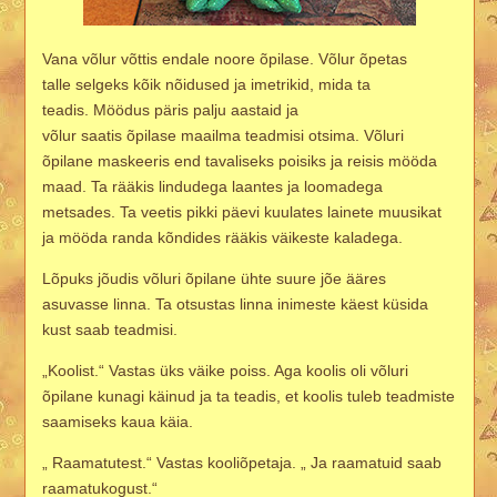
Vana võlur võttis endale noore õpilase. Võlur õpetas
talle selgeks kõik nõidused ja imetrikid, mida ta
teadis. Möödus päris palju aastaid ja
võlur saatis õpilase maailma teadmisi otsima. Võluri
õpilane maskeeris end tavaliseks poisiks ja reisis mööda
maad. Ta rääkis lindudega laantes ja loomadega
metsades. Ta veetis pikki päevi kuulates lainete muusikat
ja mööda randa kõndides rääkis väikeste kaladega.
Lõpuks jõudis võluri õpilane ühte suure jõe ääres
asuvasse linna. Ta otsustas linna inimeste käest küsida
kust saab teadmisi.
„Koolist.“ Vastas üks väike poiss. Aga koolis oli võluri
õpilane kunagi käinud ja ta teadis, et koolis tuleb teadmiste
saamiseks kaua käia.
„ Raamatutest.“ Vastas kooliõpetaja. „ Ja raamatuid saab
raamatukogust.“